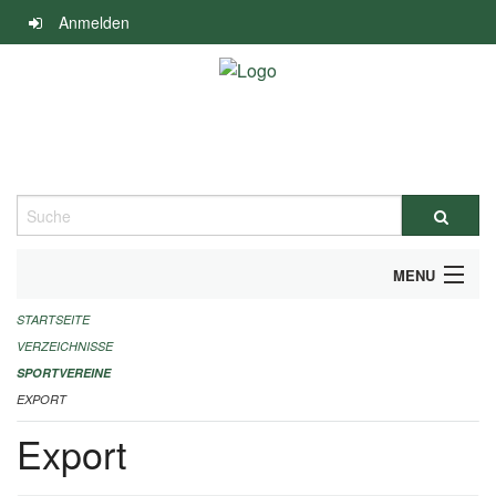
Navigation
Anmelden
überspringen
Suche
MENU
STARTSEITE
ALLGEMEINE INFORMATIONEN
VERZEICHNISSE
FINANZIELLE UNTERSTÜTZUNG BENÖTIGT?
SPORTVEREINE
EXPORT
KONTAKT
Export