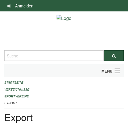
Navigation
Anmelden
überspringen
Suche
MENU
STARTSEITE
ALLGEMEINE INFORMATIONEN
VERZEICHNISSE
FINANZIELLE UNTERSTÜTZUNG BENÖTIGT?
SPORTVEREINE
EXPORT
KONTAKT
Export