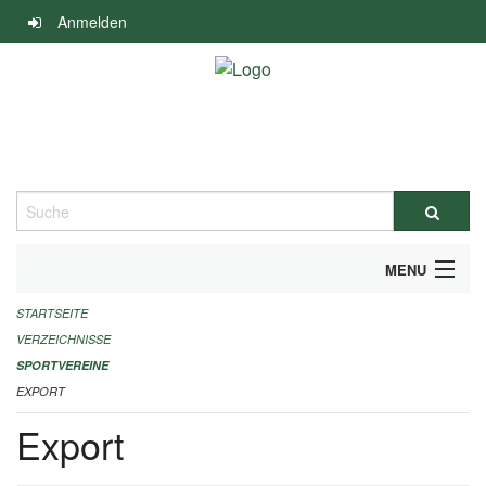
Navigation
Anmelden
überspringen
Suche
MENU
STARTSEITE
ALLGEMEINE INFORMATIONEN
VERZEICHNISSE
FINANZIELLE UNTERSTÜTZUNG BENÖTIGT?
SPORTVEREINE
EXPORT
KONTAKT
Export