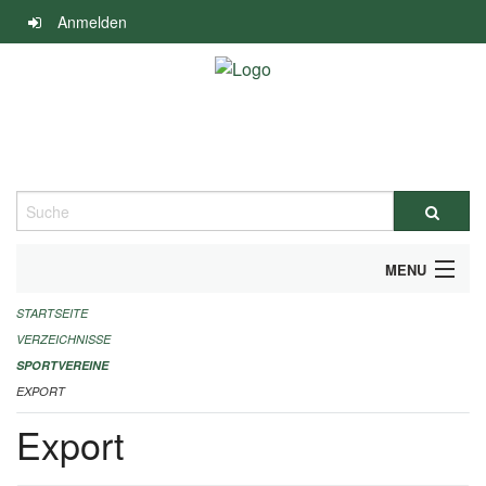
Navigation
Anmelden
überspringen
Suche
MENU
STARTSEITE
ALLGEMEINE INFORMATIONEN
VERZEICHNISSE
FINANZIELLE UNTERSTÜTZUNG BENÖTIGT?
SPORTVEREINE
EXPORT
KONTAKT
Export