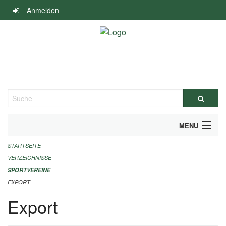
Navigation
Anmelden
überspringen
Suche
MENU
STARTSEITE
ALLGEMEINE INFORMATIONEN
VERZEICHNISSE
FINANZIELLE UNTERSTÜTZUNG BENÖTIGT?
SPORTVEREINE
EXPORT
KONTAKT
Export