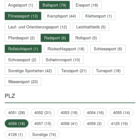
Angelsport (1)
Ballsport (79)
Eissport (18)
Fitnesssport (13)
Kampfsport (44)
Klettersport (1)
Lauf- und Orientierungssport (12)
Leichtathletik (5)
Pferdesport (2)
Radsport (6)
Rollsport (5)
Rollstuhlsport (1)
Rückschlagsport (18)
Schiesssport (6)
Schneesport (2)
Schwimmsport (10)
Sonstige Sportarten (42)
Tanzsport (21)
Turnsport (18)
Wassersport (23)
PLZ
4051 (28)
4052 (31)
4053 (19)
4054 (16)
4055 (14)
4056 (18)
4057 (15)
4058 (41)
4059 (3)
4125 (19)
4126 (1)
Sonstige (74)