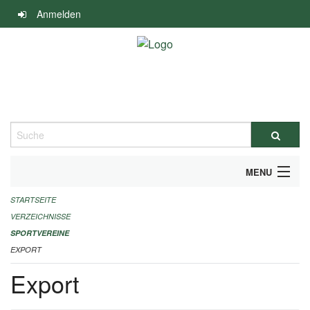
Navigation
Anmelden
überspringen
Suche
MENU
STARTSEITE
ALLGEMEINE INFORMATIONEN
VERZEICHNISSE
FINANZIELLE UNTERSTÜTZUNG BENÖTIGT?
SPORTVEREINE
EXPORT
KONTAKT
Export