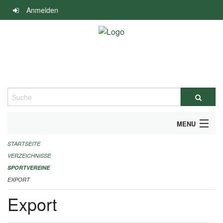
Navigation
Anmelden
überspringen
Suche
MENU
STARTSEITE
ALLGEMEINE INFORMATIONEN
VERZEICHNISSE
FINANZIELLE UNTERSTÜTZUNG BENÖTIGT?
SPORTVEREINE
EXPORT
KONTAKT
Export