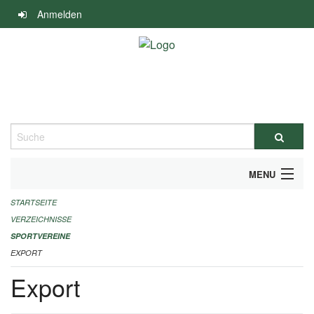
Navigation
Anmelden
überspringen
Suche
MENU
STARTSEITE
ALLGEMEINE INFORMATIONEN
VERZEICHNISSE
FINANZIELLE UNTERSTÜTZUNG BENÖTIGT?
SPORTVEREINE
EXPORT
KONTAKT
Export