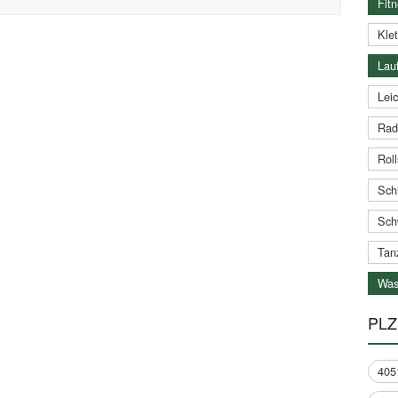
Fitn
Klet
Lauf
Leic
Rad
Roll
Schi
Sch
Tan
Was
PLZ
405