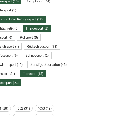
esssport (13)
Kampfsport (44)
tersport (1)
- und Orientierungssport (12)
htathletik (5)
Pferdesport (2)
sport (6)
Rollsport (5)
stuhlsport (1)
Rückschlagsport (18)
esssport (6)
Schneesport (2)
wimmsport (10)
Sonstige Sportarten (42)
zsport (21)
Turnsport (18)
sersport (23)
1 (28)
4052 (31)
4053 (19)