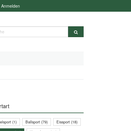
Anmelden
e
tart
lsport (1)
Ballsport (79)
Eissport (18)