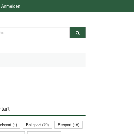
Anmelden
e
tart
lsport (1)
Ballsport (79)
Eissport (18)