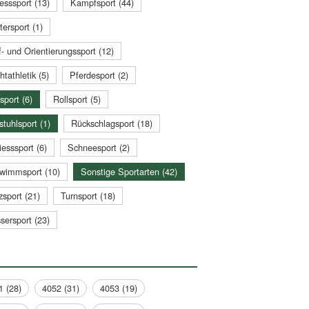
esssport (13)
Kampfsport (44)
tersport (1)
- und Orientierungssport (12)
htathletik (5)
Pferdesport (2)
sport (6)
Rollsport (5)
stuhlsport (1)
Rückschlagsport (18)
esssport (6)
Schneesport (2)
wimmsport (10)
Sonstige Sportarten (42)
zsport (21)
Turnsport (18)
sersport (23)
1 (28)
4052 (31)
4053 (19)