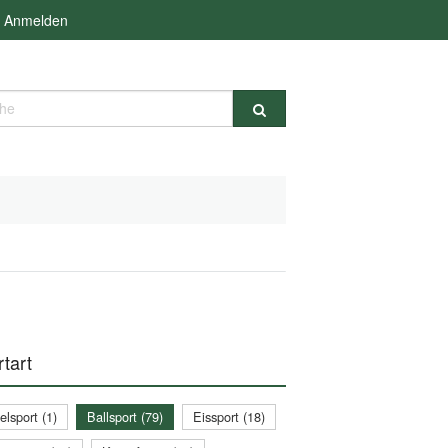
Anmelden
e
tart
lsport (1)
Ballsport (79)
Eissport (18)