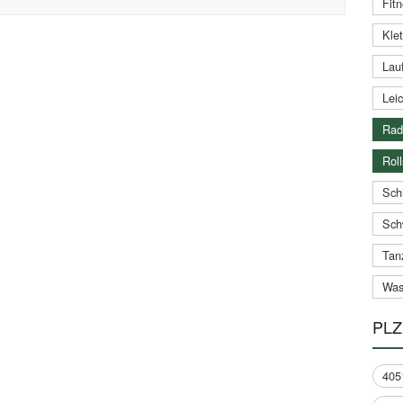
Fitn
Klet
Lauf
Leic
Rad
Roll
Schi
Sch
Tan
Was
PLZ
405