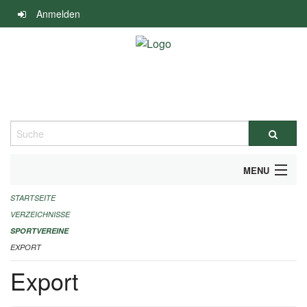
Navigation
Anmelden
überspringen
Suche
MENU
STARTSEITE
ALLGEMEINE INFORMATIONEN
VERZEICHNISSE
FINANZIELLE UNTERSTÜTZUNG BENÖTIGT?
SPORTVEREINE
EXPORT
KONTAKT
Export