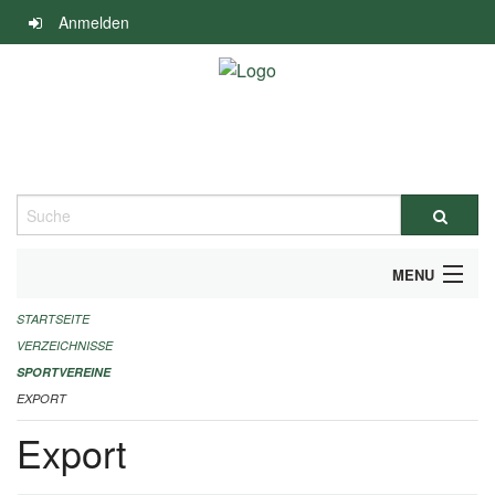
Navigation
Anmelden
überspringen
Suche
MENU
STARTSEITE
ALLGEMEINE INFORMATIONEN
VERZEICHNISSE
FINANZIELLE UNTERSTÜTZUNG BENÖTIGT?
SPORTVEREINE
EXPORT
KONTAKT
Export