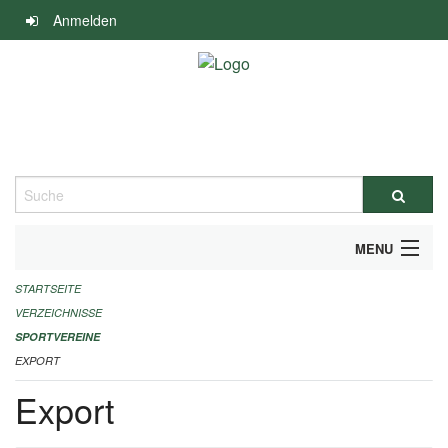
Navigation
Anmelden
überspringen
Suche
MENU
STARTSEITE
ALLGEMEINE INFORMATIONEN
VERZEICHNISSE
FINANZIELLE UNTERSTÜTZUNG BENÖTIGT?
SPORTVEREINE
EXPORT
KONTAKT
Export