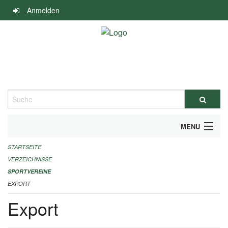
Navigation
Anmelden
überspringen
Suche
MENU
STARTSEITE
ALLGEMEINE INFORMATIONEN
VERZEICHNISSE
FINANZIELLE UNTERSTÜTZUNG BENÖTIGT?
SPORTVEREINE
EXPORT
KONTAKT
Export