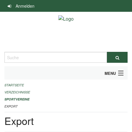
Navigation
Anmelden
überspringen
Suche
MENU
STARTSEITE
ALLGEMEINE INFORMATIONEN
VERZEICHNISSE
FINANZIELLE UNTERSTÜTZUNG BENÖTIGT?
SPORTVEREINE
EXPORT
KONTAKT
Export