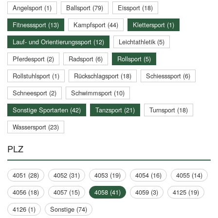
Angelsport (1)
Ballsport (79)
Eissport (18)
Fitnesssport (13)
Kampfsport (44)
Klettersport (1)
Lauf- und Orientierungssport (12)
Leichtathletik (5)
Pferdesport (2)
Radsport (6)
Rollsport (5)
Rollstuhlsport (1)
Rückschlagsport (18)
Schiesssport (6)
Schneesport (2)
Schwimmsport (10)
Sonstige Sportarten (42)
Tanzsport (21)
Turnsport (18)
Wassersport (23)
PLZ
4051 (28)
4052 (31)
4053 (19)
4054 (16)
4055 (14)
4056 (18)
4057 (15)
4058 (41)
4059 (3)
4125 (19)
4126 (1)
Sonstige (74)