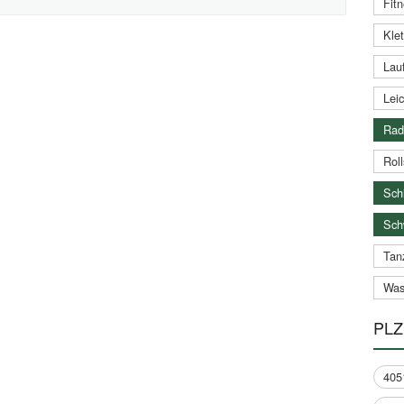
Fitn
Klet
Lauf
Leic
Rad
Roll
Schi
Sch
Tan
Was
PLZ
405