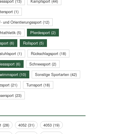
esssport (13)
Kampfsport (44)
tersport (1)
- und Orientierungssport (12)
htathletik (5)
Pferdesport (2)
sport (6)
Rollsport (5)
stuhlsport (1)
Rückschlagsport (18)
esssport (6)
Schneesport (2)
wimmsport (10)
Sonstige Sportarten (42)
zsport (21)
Turnsport (18)
sersport (23)
1 (28)
4052 (31)
4053 (19)