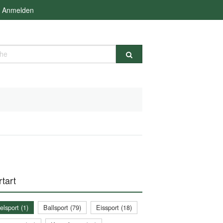
Anmelden
e
tart
lsport (1)
Ballsport (79)
Eissport (18)