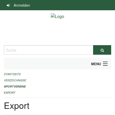
Navigation
Anmelden
überspringen
Suche
MENU
STARTSEITE
ALLGEMEINE INFORMATIONEN
VERZEICHNISSE
FINANZIELLE UNTERSTÜTZUNG BENÖTIGT?
SPORTVEREINE
EXPORT
KONTAKT
Export