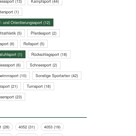
esssport (13)
Kampfsport (44)
tersport (1)
- und Orientierungssport (12)
htathletik (5)
Pferdesport (2)
sport (6)
Rollsport (5)
stuhlsport (1)
Rückschlagsport (18)
esssport (6)
Schneesport (2)
wimmsport (10)
Sonstige Sportarten (42)
zsport (21)
Turnsport (18)
sersport (23)
1 (28)
4052 (31)
4053 (19)