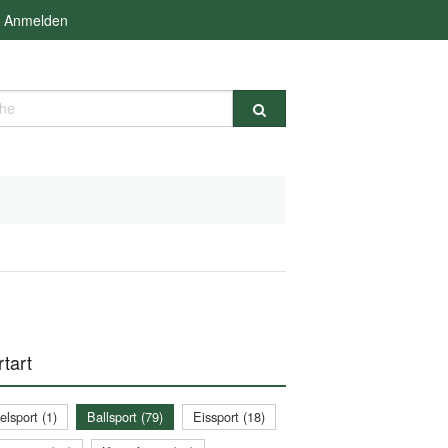
Anmelden
e
tart
lsport (1)
Ballsport (79)
Eissport (18)