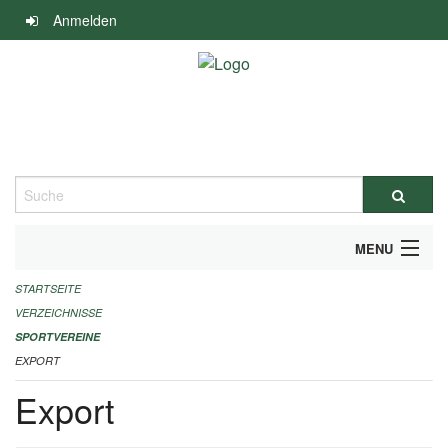
Navigation
Anmelden
überspringen
Suche
MENU
STARTSEITE
ALLGEMEINE INFORMATIONEN
VERZEICHNISSE
FINANZIELLE UNTERSTÜTZUNG BENÖTIGT?
SPORTVEREINE
EXPORT
KONTAKT
Export