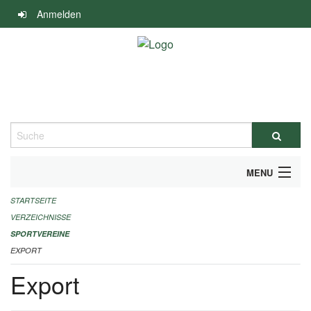
Navigation
Anmelden
überspringen
Suche
MENU
STARTSEITE
ALLGEMEINE INFORMATIONEN
VERZEICHNISSE
FINANZIELLE UNTERSTÜTZUNG BENÖTIGT?
SPORTVEREINE
EXPORT
KONTAKT
Export