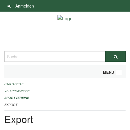
Navigation
Anmelden
überspringen
Suche
MENU
STARTSEITE
ALLGEMEINE INFORMATIONEN
VERZEICHNISSE
FINANZIELLE UNTERSTÜTZUNG BENÖTIGT?
SPORTVEREINE
EXPORT
KONTAKT
Export