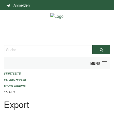
Navigation
Anmelden
überspringen
Suche
MENU
STARTSEITE
ALLGEMEINE INFORMATIONEN
VERZEICHNISSE
FINANZIELLE UNTERSTÜTZUNG BENÖTIGT?
SPORTVEREINE
EXPORT
KONTAKT
Export