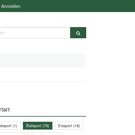
Anmelden
e
tart
lsport (1)
Ballsport (79)
Eissport (18)