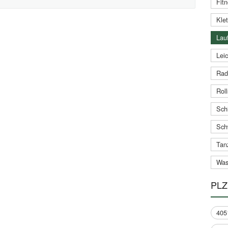
Fitn
Klet
Lauf
Leic
Rad
Roll
Schi
Sch
Tan
Was
PLZ
405