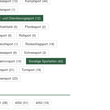
esssport (13)
Kampfsport (44)
tersport (1)
- und Orientierungssport (12)
htathletik (5)
Pferdesport (2)
sport (6)
Rollsport (5)
stuhlsport (1)
Rückschlagsport (18)
esssport (6)
Schneesport (2)
wimmsport (10)
Sonstige Sportarten (42)
zsport (21)
Turnsport (18)
sersport (23)
1 (28)
4052 (31)
4053 (19)