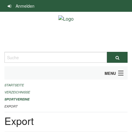
Navigation
Anmelden
überspringen
Suche
MENU
STARTSEITE
ALLGEMEINE INFORMATIONEN
VERZEICHNISSE
FINANZIELLE UNTERSTÜTZUNG BENÖTIGT?
SPORTVEREINE
EXPORT
KONTAKT
Export