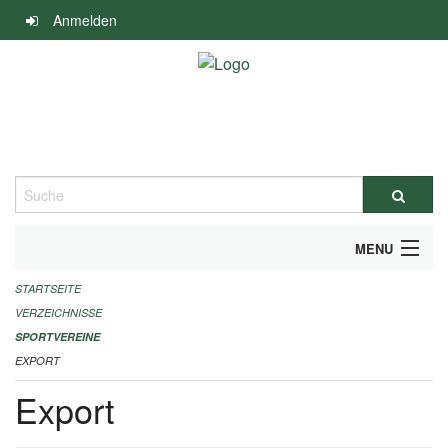
Navigation
Anmelden
überspringen
Suche
MENU
STARTSEITE
ALLGEMEINE INFORMATIONEN
VERZEICHNISSE
FINANZIELLE UNTERSTÜTZUNG BENÖTIGT?
SPORTVEREINE
EXPORT
KONTAKT
Export