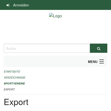
Navigation
Anmelden
überspringen
Suche
MENU
STARTSEITE
ALLGEMEINE INFORMATIONEN
VERZEICHNISSE
FINANZIELLE UNTERSTÜTZUNG BENÖTIGT?
SPORTVEREINE
EXPORT
KONTAKT
Export