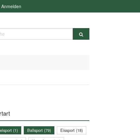
Anmelden
e
tart
lsport (1)
Ballsport (79)
Eissport (18)