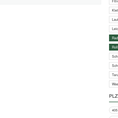
Fitn
Klet
Lauf
Leic
Rad
Roll
Schi
Sch
Tan
Was
PLZ
405