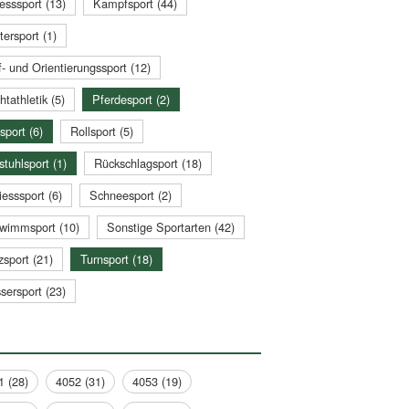
esssport (13)
Kampfsport (44)
tersport (1)
- und Orientierungssport (12)
htathletik (5)
Pferdesport (2)
sport (6)
Rollsport (5)
stuhlsport (1)
Rückschlagsport (18)
esssport (6)
Schneesport (2)
wimmsport (10)
Sonstige Sportarten (42)
zsport (21)
Turnsport (18)
sersport (23)
1 (28)
4052 (31)
4053 (19)