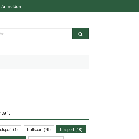
Anmelden
e
tart
lsport (1)
Ballsport (79)
Eissport (18)