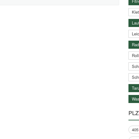
Fitn
Klet
Lauf
Leic
Rad
Roll
Schi
Sch
Tan
Was
PLZ
405