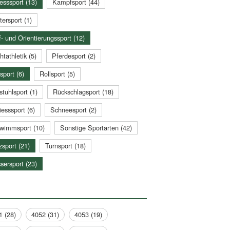
esssport (13)
Kampfsport (44)
tersport (1)
- und Orientierungssport (12)
htathletik (5)
Pferdesport (2)
sport (6)
Rollsport (5)
stuhlsport (1)
Rückschlagsport (18)
esssport (6)
Schneesport (2)
wimmsport (10)
Sonstige Sportarten (42)
zsport (21)
Turnsport (18)
sersport (23)
1 (28)
4052 (31)
4053 (19)