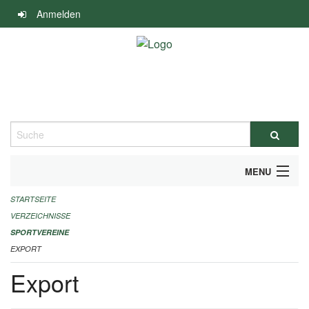
Navigation
Anmelden
überspringen
Suche
MENU
STARTSEITE
ALLGEMEINE INFORMATIONEN
VERZEICHNISSE
FINANZIELLE UNTERSTÜTZUNG BENÖTIGT?
SPORTVEREINE
EXPORT
KONTAKT
Export