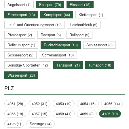
Angelsport (1)
Ballsport (79)
Eissport (18)
Fitnesssport (13)
Kampfsport (44)
Klettersport (1)
Lauf- und Orientierungssport (12)
Leichtathletik (5)
Pferdesport (2)
Radsport (6)
Rollsport (5)
Rollstuhlsport (1)
Rückschlagsport (18)
Schiesssport (6)
Schneesport (2)
Schwimmsport (10)
Sonstige Sportarten (42)
Tanzsport (21)
Turnsport (18)
Wassersport (23)
PLZ
4051 (28)
4052 (31)
4053 (19)
4054 (16)
4055 (14)
4056 (18)
4057 (15)
4058 (41)
4059 (3)
4125 (19)
4126 (1)
Sonstige (74)