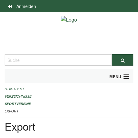
Navigation
Anmelden
überspringen
Suche
MENU
STARTSEITE
ALLGEMEINE INFORMATIONEN
VERZEICHNISSE
FINANZIELLE UNTERSTÜTZUNG BENÖTIGT?
SPORTVEREINE
EXPORT
KONTAKT
Export