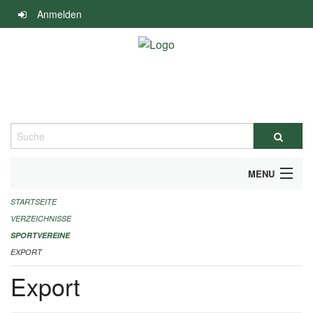
Navigation
Anmelden
überspringen
Suche
MENU
STARTSEITE
ALLGEMEINE INFORMATIONEN
VERZEICHNISSE
FINANZIELLE UNTERSTÜTZUNG BENÖTIGT?
SPORTVEREINE
EXPORT
KONTAKT
Export