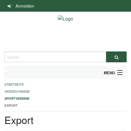
Navigation
Anmelden
überspringen
Suche
MENU
STARTSEITE
ALLGEMEINE INFORMATIONEN
VERZEICHNISSE
FINANZIELLE UNTERSTÜTZUNG BENÖTIGT?
SPORTVEREINE
EXPORT
KONTAKT
Export