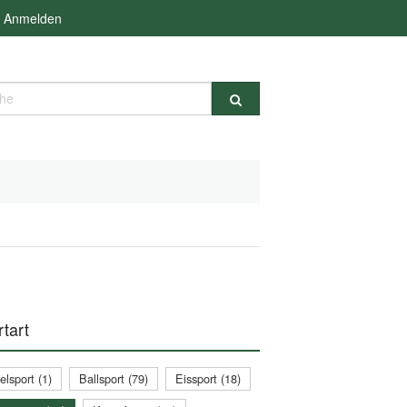
Anmelden
e
tart
lsport (1)
Ballsport (79)
Eissport (18)