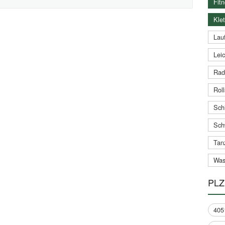
Fitn
Klet
Lauf
Leic
Rad
Roll
Schi
Sch
Tan
Was
PLZ
405