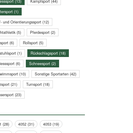
esssport (13)
Kampfsport (44)
tersport (1)
- und Orientierungssport (12)
htathletik (5)
Pferdesport (2)
sport (6)
Rollsport (5)
stuhlsport (1)
Rückschlagsport (18)
esssport (6)
Schneesport (2)
wimmsport (10)
Sonstige Sportarten (42)
zsport (21)
Turnsport (18)
sersport (23)
1 (28)
4052 (31)
4053 (19)