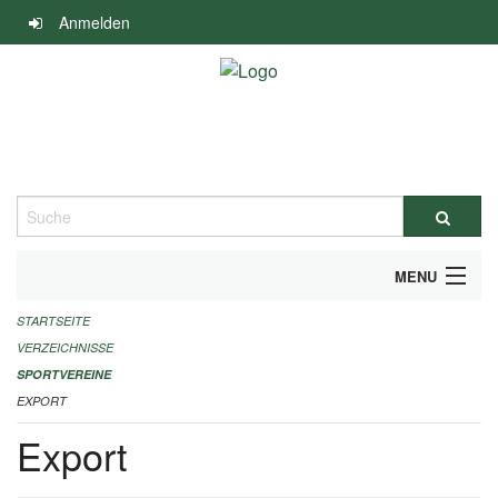
Navigation
Anmelden
überspringen
Suche
MENU
STARTSEITE
ALLGEMEINE INFORMATIONEN
VERZEICHNISSE
FINANZIELLE UNTERSTÜTZUNG BENÖTIGT?
SPORTVEREINE
EXPORT
KONTAKT
Export