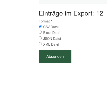
Einträge im Export: 12
Format
*
CSV Datei
Excel Datei
JSON Datei
XML Datei