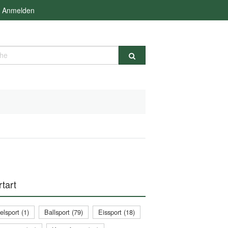
Anmelden
e
tart
lsport (1)
Ballsport (79)
Eissport (18)