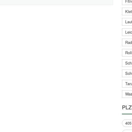
Fitn
Klet
Lauf
Leic
Rad
Roll
Schi
Sch
Tan
Was
PLZ
405