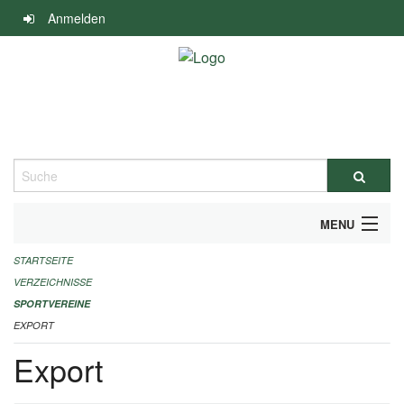
Navigation
Anmelden
überspringen
Suche
MENU
STARTSEITE
ALLGEMEINE INFORMATIONEN
VERZEICHNISSE
FINANZIELLE UNTERSTÜTZUNG BENÖTIGT?
SPORTVEREINE
EXPORT
KONTAKT
Export