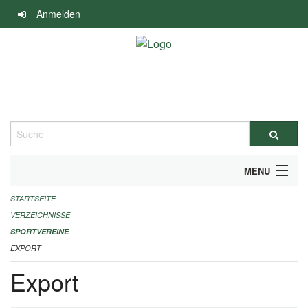
Navigation
Anmelden
überspringen
Suche
MENU
STARTSEITE
ALLGEMEINE INFORMATIONEN
VERZEICHNISSE
FINANZIELLE UNTERSTÜTZUNG BENÖTIGT?
SPORTVEREINE
EXPORT
KONTAKT
Export