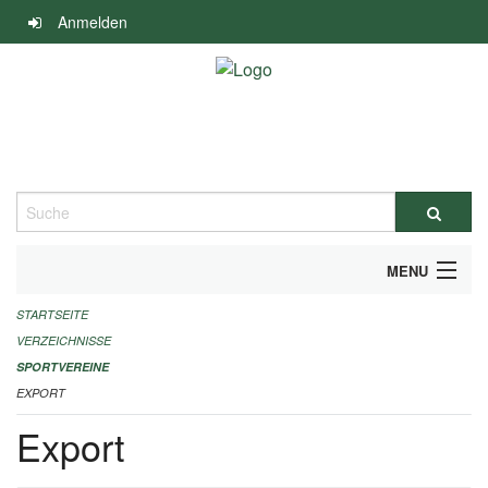
Navigation
Anmelden
überspringen
Suche
MENU
STARTSEITE
ALLGEMEINE INFORMATIONEN
VERZEICHNISSE
FINANZIELLE UNTERSTÜTZUNG BENÖTIGT?
SPORTVEREINE
EXPORT
KONTAKT
Export