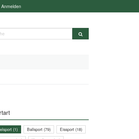
Anmelden
e
tart
lsport (1)
Ballsport (79)
Eissport (18)