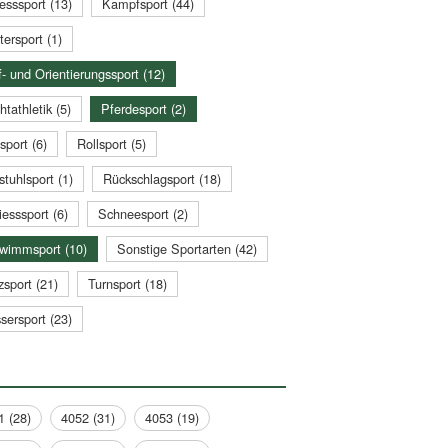
esssport (13)
Kampfsport (44)
tersport (1)
- und Orientierungssport (12)
htathletik (5)
Pferdesport (2)
sport (6)
Rollsport (5)
stuhlsport (1)
Rückschlagsport (18)
esssport (6)
Schneesport (2)
wimmsport (10)
Sonstige Sportarten (42)
zsport (21)
Turnsport (18)
sersport (23)
1 (28)
4052 (31)
4053 (19)