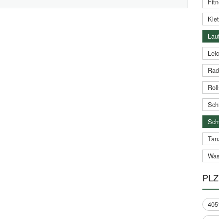
Fitn
Klet
Lauf
Leic
Rad
Roll
Schi
Sch
Tan
Was
PLZ
405