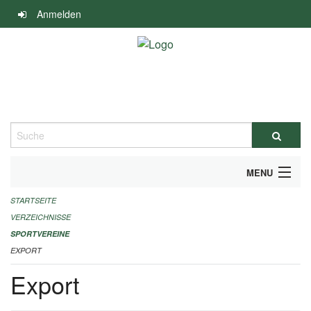
Navigation
Anmelden
überspringen
Suche
MENU
STARTSEITE
ALLGEMEINE INFORMATIONEN
VERZEICHNISSE
FINANZIELLE UNTERSTÜTZUNG BENÖTIGT?
SPORTVEREINE
EXPORT
KONTAKT
Export