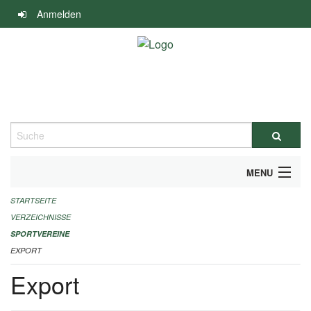
Navigation
Anmelden
überspringen
Suche
MENU
STARTSEITE
ALLGEMEINE INFORMATIONEN
VERZEICHNISSE
FINANZIELLE UNTERSTÜTZUNG BENÖTIGT?
SPORTVEREINE
EXPORT
KONTAKT
Export