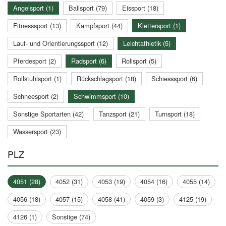
Angelsport (1)
Ballsport (79)
Eissport (18)
Fitnesssport (13)
Kampfsport (44)
Klettersport (1)
Lauf- und Orientierungssport (12)
Leichtathletik (5)
Pferdesport (2)
Radsport (6)
Rollsport (5)
Rollstuhlsport (1)
Rückschlagsport (18)
Schiesssport (6)
Schneesport (2)
Schwimmsport (10)
Sonstige Sportarten (42)
Tanzsport (21)
Turnsport (18)
Wassersport (23)
PLZ
4051 (28)
4052 (31)
4053 (19)
4054 (16)
4055 (14)
4056 (18)
4057 (15)
4058 (41)
4059 (3)
4125 (19)
4126 (1)
Sonstige (74)