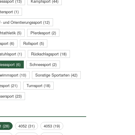
esssport (13)
Kampfsport (44)
tersport (1)
- und Orientierungssport (12)
htathletik (5)
Pferdesport (2)
sport (6)
Rollsport (5)
stuhlsport (1)
Rückschlagsport (18)
esssport (6)
Schneesport (2)
wimmsport (10)
Sonstige Sportarten (42)
zsport (21)
Turnsport (18)
sersport (23)
1 (28)
4052 (31)
4053 (19)