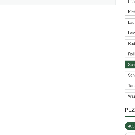
Fitn
Klet
Lauf
Leic
Rad
Roll
Schi
Sch
Tan
Was
PLZ
405