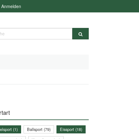
Anmelden
e
tart
lsport (1)
Ballsport (79)
Eissport (18)