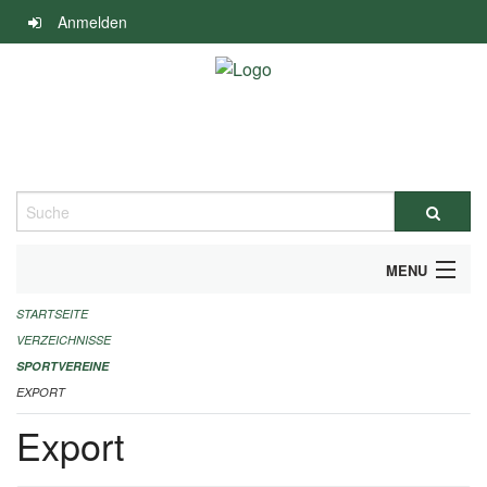
Navigation
Anmelden
überspringen
Suche
MENU
STARTSEITE
ALLGEMEINE INFORMATIONEN
VERZEICHNISSE
FINANZIELLE UNTERSTÜTZUNG BENÖTIGT?
SPORTVEREINE
EXPORT
KONTAKT
Export