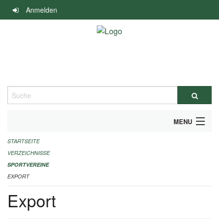
Navigation
Anmelden
überspringen
Suche
MENU
STARTSEITE
ALLGEMEINE INFORMATIONEN
VERZEICHNISSE
FINANZIELLE UNTERSTÜTZUNG BENÖTIGT?
SPORTVEREINE
EXPORT
KONTAKT
Export