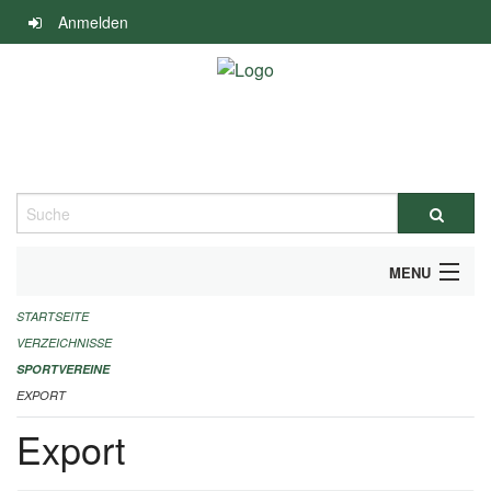
Navigation
Anmelden
überspringen
Suche
MENU
STARTSEITE
ALLGEMEINE INFORMATIONEN
VERZEICHNISSE
FINANZIELLE UNTERSTÜTZUNG BENÖTIGT?
SPORTVEREINE
EXPORT
KONTAKT
Export