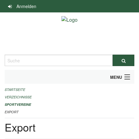
Navigation
Anmelden
überspringen
Suche
MENU
STARTSEITE
ALLGEMEINE INFORMATIONEN
VERZEICHNISSE
FINANZIELLE UNTERSTÜTZUNG BENÖTIGT?
SPORTVEREINE
EXPORT
KONTAKT
Export