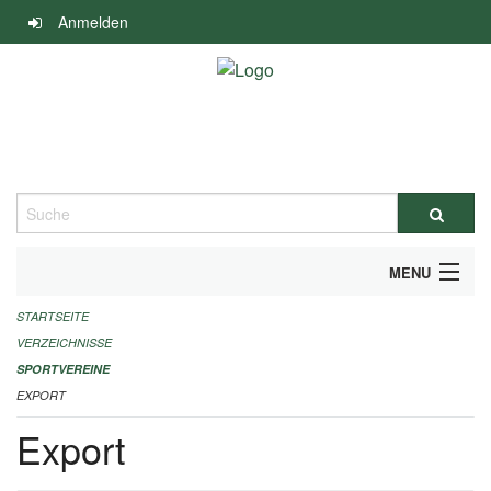
Navigation
Anmelden
überspringen
Suche
MENU
STARTSEITE
ALLGEMEINE INFORMATIONEN
VERZEICHNISSE
FINANZIELLE UNTERSTÜTZUNG BENÖTIGT?
SPORTVEREINE
EXPORT
KONTAKT
Export