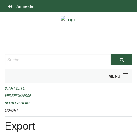
Navigation
Anmelden
überspringen
Suche
MENU
STARTSEITE
ALLGEMEINE INFORMATIONEN
VERZEICHNISSE
FINANZIELLE UNTERSTÜTZUNG BENÖTIGT?
SPORTVEREINE
EXPORT
KONTAKT
Export