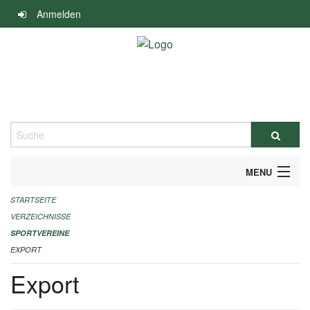
Navigation
Anmelden
überspringen
Suche
MENU
STARTSEITE
ALLGEMEINE INFORMATIONEN
VERZEICHNISSE
FINANZIELLE UNTERSTÜTZUNG BENÖTIGT?
SPORTVEREINE
EXPORT
KONTAKT
Export